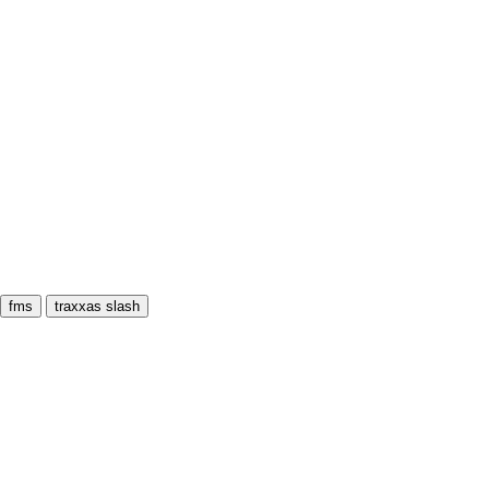
fms
traxxas slash